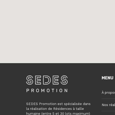
MENU
À propo
SEDES Promotion est spécialisée dans
Nos réal
la réalisation de Résidences à taille
humaine (entre 5 et 30 lots maximum)