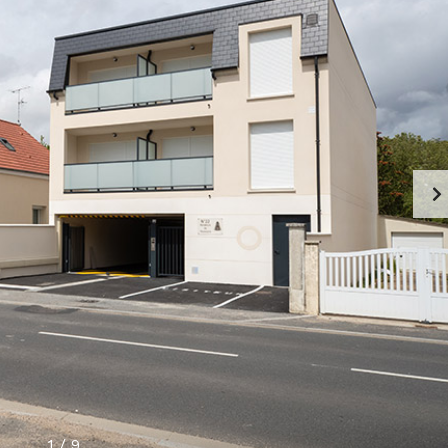
1
/
9