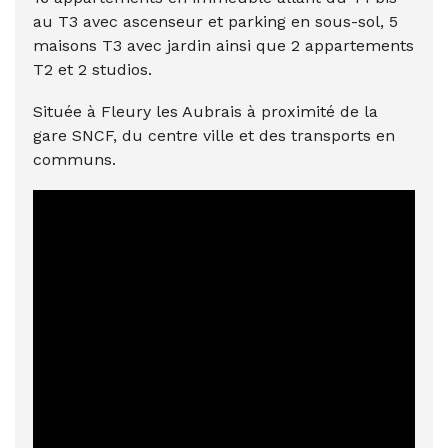
au T3 avec ascenseur et parking en sous-sol, 5
maisons T3 avec jardin ainsi que 2 appartements
T2 et 2 studios.
Située à Fleury les Aubrais à proximité de la
gare SNCF, du centre ville et des transports en
communs.